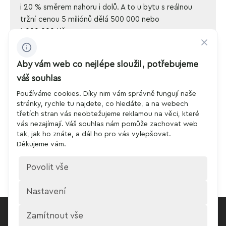
i 20 % směrem nahoru i dolů. A to u bytu s reálnou
tržní cenou 5 miliónů dělá 500 000 nebo
1 000 000 Kč.
Důkladná znalost realitního trhu, stejně jako
Aby vám web co nejlépe sloužil, potřebujeme
zkušenosti při prodeji nemovitostí zaručují odhad
váš souhlas
odpovídající aktuální situaci.
Používáme cookies. Díky nim vám správně fungují naše
stránky, rychle tu najdete, co hledáte, a na webech
Do 24 hodin od nás obdržíte kompletní odhad
třetích stran vás neobtežujeme reklamou na věci, které
s komentářem a tipy, jak lze s tržní cenou dál
vás nezajímají. Váš souhlas nám pomůže zachovat web
tak, jak ho znáte, a dál ho pro vás vylepšovat.
pracovat. Například v podobě nabídkové ceny, tedy
Děkujeme vám.
ceny, za kterou lze nemovitost při splnění určitých
podmínek ještě nabízet, aniž by se z ní stal tzv.
Povolit vše
ležák.
Nastavení
Výkup nemovitostí s.r.o.
Created by
Zamítnout vše