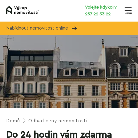
Volejte kdykoliv
257 22 33 22
Nabídnout nemovitost online
Domů
Odhad ceny nemovitosti
Do 24 hodin vám zdarma