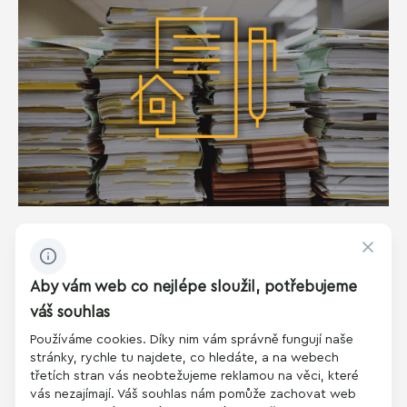
Druhy věcných břemen s příklady:
služebnost a reálná břemena
Aby vám web co nejlépe sloužil, potřebujeme
Nemovitosti a věcná břemena
váš souhlas
Používáme cookies. Díky nim vám správně fungují naše
Jaký je rozdíl mezi služebností a reálným břemenem? A jak
stránky, rychle tu najdete, co hledáte, a na webech
se tyto pojmy mají k termínu věcné břemeno. Základní
třetích stran vás neobtežujeme reklamou na věci, které
vás nezajímají. Váš souhlas nám pomůže zachovat web
přehled a charakteristiky jednotlivých typů břemen najdete