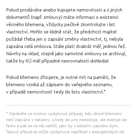
Pokud prodáváte anebo kupujete nemovitosti a z jiných
dokumentů (např. smlouvy) máte informaci o existenci
věcného břemena, vždycky pečlivě zkontrolujte i list
vlastnictví. Mohlo se klidně stát, že předchozí majitel
požádal třeba jen o zapsání změny vlastnictví, tj. nebyla
zapsána celá smlouva. Stále platí dvakrát měř, jednou řež.
Návrhy na vklad, stejně jako samotné smlouvy se archivují,
takže by KÚ měl případné nesrovnalosti dohledat
Pokud břemeno zřizujete, je nutné mít na paměti, že
břemeno vzniká až zápisem do veřejného seznamu,
v případě nemovitostí tedy do listu vlastnictví.*
* Ojediněle se mohou vyskytnout případy, kdy věcné břemeno
není zapsáno v katastru, a tedy de jure neexistuje, ale existuje de
facto a pak se na něj nahlíží, jako by v katastru zapsáno bylo.
Takový případ se může vyskytnout například u energetických sítí