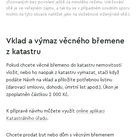
zřizovaných bez povolení ještě za minulého režimu. Udržování
sítě je ve veřejném zájmu, a tak by se v případném soudním sporu
mohlo na tyto situace nahlížet jako na služebnost inženýrské sítě.)
Vklad a výmaz věcného břemene
z katastru
Pokud chcete věcné břemeno do katastru nemovitostí
vložit, nebo ho naopak z katastru vymazat, stačí když
podáte Návrh na vklad a přiložíte potřebnou listinu
(darovací smlouvu, dohodu, úmrtní list apod.). Úkon je
zpoplatněn částkou 2 000 Kč.
K přípravě návrhu můžete využít
online aplikaci
Katastrálního úřadu
.
Chcete prodat byt nebo dům s věcným břemenem