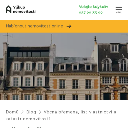
Volejte kdykoliv
257 22 33 22
Nabídnout nemovitost online
Domů
Blog
Věcná břemena, list vlastnictví a
katastr nemovitostí