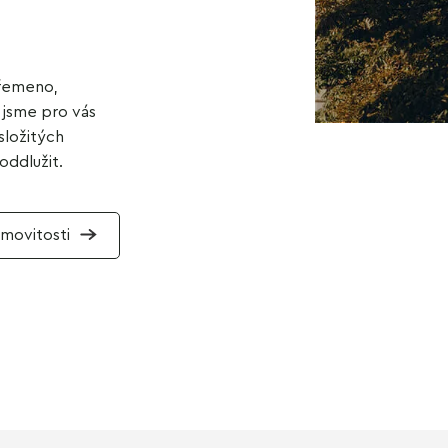
břemeno,
 jsme pro vás
složitých
oddlužit.
emovitosti