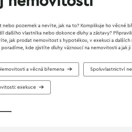
j nemovitosti
t nebo pozemek a nevíte, jak na to? Komplikuje ho věcné 
íl dalšího vlastníka nebo dokonce dluhy a zástavy? Připravili
íte, jak prodat nemovitost s hypotékou, v exekuci a dalších 
poradíme, kde zjistíte dluhy váznoucí na nemovitosti a jak ji 
Nemovitosti a věcná břemena
Spoluvlastnictví n
vitosti: exekuce