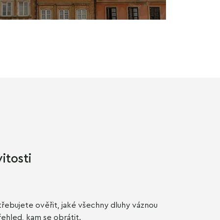
itosti
řebujete ověřit, jaké všechny dluhy váznou
řehled, kam se obrátit.