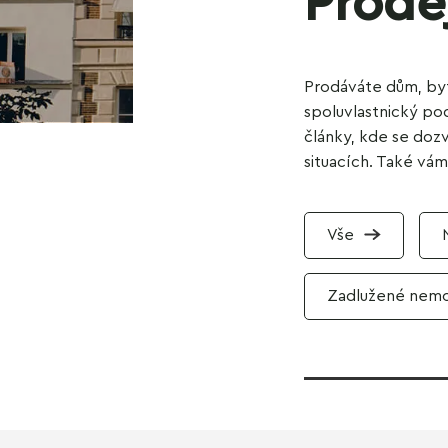
Prode
Prodáváte dům, by
spoluvlastnický pod
články, kde se dozv
situacích. Také vám 
Vše
Zadlužené nemo