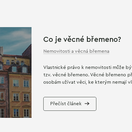
Co je věcné břemeno?
Nemovitosti a věcná břemena
Vlastnické právo k nemovitosti může bý
tzv. věcné břemeno. Věcné břemeno před
osobám užívat věci, ke kterým nemají vl
Přečíst článek