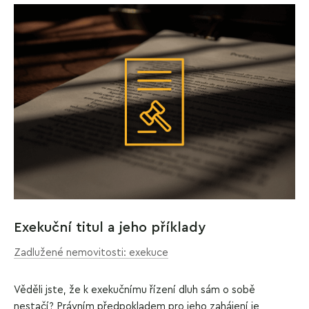
Exekuční titul a jeho příklady
Zadlužené nemovitosti: exekuce
Věděli jste, že k exekučnímu řízení dluh sám o sobě
nestačí? Právním předpokladem pro jeho zahájení je