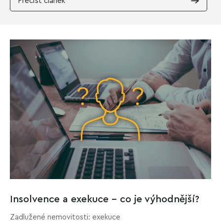
Přečíst článek
Insolvence a exekuce –⁠ co je výhodnější?
Zadlužené nemovitosti: exekuce