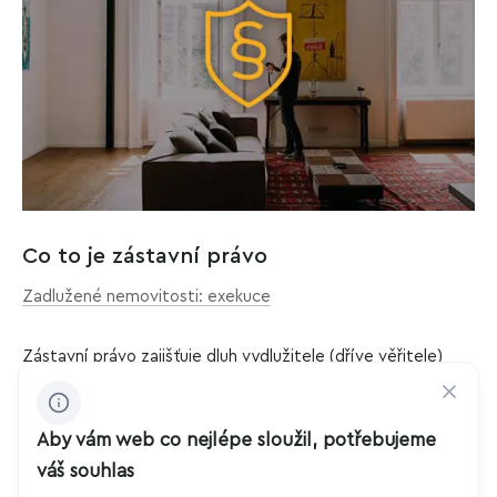
Co to je zástavní právo
Zadlužené nemovitosti: exekuce
Zástavní právo zajišťuje dluh vydlužitele (dříve věřitele)
a zpravidla vzniká na základě smlouvy. Takové zástavní
právo se nazývá smluvní. Je to nejčastější typ zástavního
práva. Ve smlouvě je vždy uvedeno, co je zástavou a jaký
Aby vám web co nejlépe sloužil, potřebujeme
dluh zajišťuje.
váš souhlas