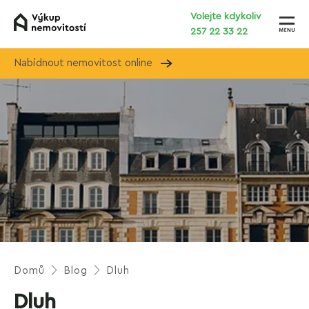
Volejte kdykoliv
257 22 33 22
Nabídnout nemovitost online
Domů
Blog
Dluh
Dluh